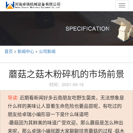
Toggl
navig
首页
>
新闻中心
>
公司新闻
蘑菇之菇木粉碎机的市场前景
时间：2021-09-16
导读:
近期看新闻好多云南朋友吃野生菌类，无法想象是
什么样的美味让人冒着生命危险也要品尝呢，有吃过的
朋友给卓瑞小编形容一下是什么味道吧
-蘑菇因为其鲜美的味道广受欢迎，那么蘑菇是怎么种出
来呢，那么卓瑞小编就跟大家聊聊培育蘑菇的过程 -菇木